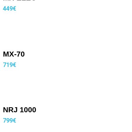
449€
MX-70
719€
NRJ 1000
799€